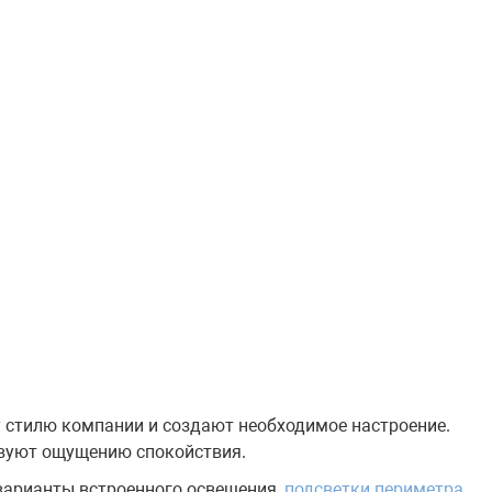
у стилю компании и создают необходимое настроение.
твуют ощущению спокойствия.
варианты встроенного освещения,
подсветки периметра