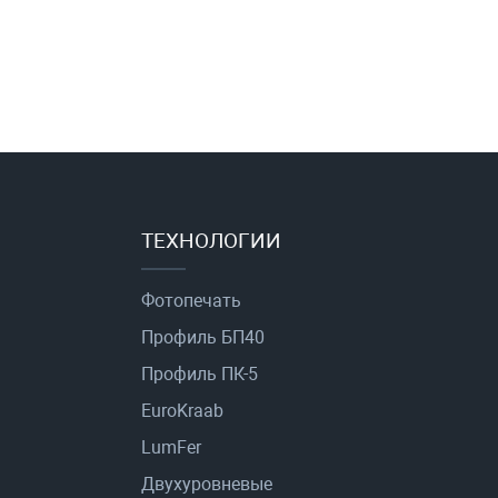
ТЕХНОЛОГИИ
Фотопечать
Профиль БП40
Профиль ПК-5
EuroKraab
LumFer
Двухуровневые